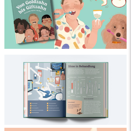
mit Rugbyspielen. Yoan hat außerdem das Buch Prendre soin
de ses dents, c'est important (Planète Santé, 2024) verfasst.
Über die Illustratorin
Maria Marega
ist eine italienische Illustratorin und
Grafikdesignerin, die im Kanton St. Gallen in der Schweiz lebt.
Sie hat einen Master-Abschluss in Illustration und Grafikdesign
von der Akademie der Schönen Künste in Bologna. Sie arbeitet
mit Verlagen, Zeitschriften und NGOs zusammen.