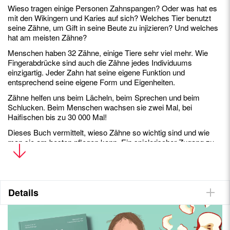
Wieso tragen einige Personen Zahnspangen? Oder was hat es
mit den Wikingern und Karies auf sich? Welches Tier benutzt
seine Zähne, um Gift in seine Beute zu injizieren? Und welches
hat am meisten Zähne?
Menschen haben 32 Zähne, einige Tiere sehr viel mehr. Wie
Fingerabdrücke sind auch die Zähne jedes Individuums
einzigartig. Jeder Zahn hat seine eigene Funktion und
entsprechend seine eigene Form und Eigenheiten.
Zähne helfen uns beim Lächeln, beim Sprechen und beim
Schlucken. Beim Menschen wachsen sie zwei Mal, bei
Haifischen bis zu 30 000 Mal!
Dieses Buch vermittelt, wieso Zähne so wichtig sind und wie
man sie am besten pflegen kann. Ein spielerischer Zugang zu
Zähnen und Zahnpflege, der die Angst vor dem nächsten
Zahnarztbesuch nimmt.
Über den Autor
Details
Dr.
Yoann Cantin
ist Zahnarzt. Er arbeitet in Genf und hat sich
auf die Behandlung von Kindern spezialisiert. Er ist Vater von
drei Kindern und verbringt gerne Zeit mit seiner Familie sowie