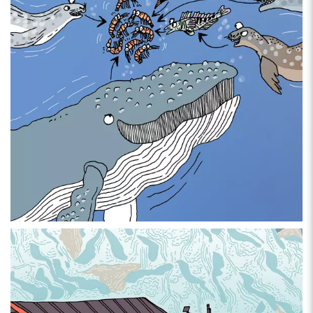
Als bekennende Frostbeule hat
Adrienne Barman
die
Wärmflasche hervorgeholt, um sich diesem Projekt voller Schnee,
Eis ... und Pinguinen zu stellen. Nach einer Ausbildung zur
Grafikerin entwickelte Adrienne nach und nach ihren eigenen
Illustrationsstil: Leuchtende Farben, Tiere und ein ungewöhnlicher
Blick auf die Natur stehen im Mittelpunkt ihrer Zeichnungen. Seit
2006 hat sie rund vierzig Kinderbücher und Comics illustriert.