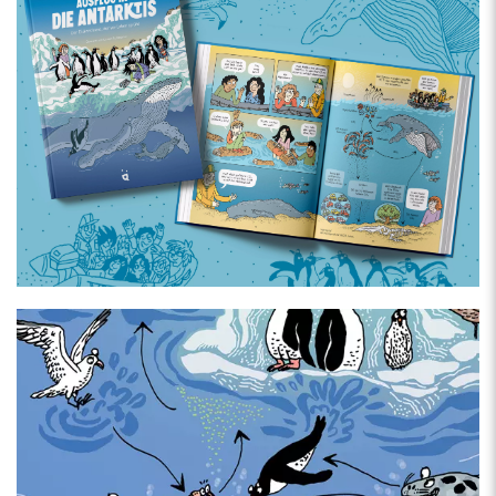
Über den Autor
Guillaume de Rémacle
ist seit 2018 Expeditionsführer für
Polarreisen in die Arktis und Antarktis. Erste Erfahrungen mit
Gletschern sammelte er auf der Basis Port Lockroy in der
Antarktis, wo auch die Protagonisten dieses Buches Halt machen.
Das Leben inmitten einer Pinguinkolonie bleibt bis heute eine der
schönsten Erfahrungen seines Lebens.
Über die Illustratorin