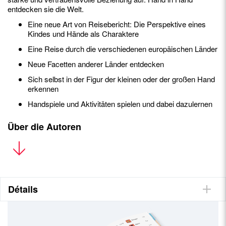
entdecken sie die Welt.
Eine neue Art von Reisebericht: Die Perspektive eines
Kindes und Hände als Charaktere
Eine Reise durch die verschiedenen europäischen Länder
Neue Facetten anderer Länder entdecken
Sich selbst in der Figur der kleinen oder der großen Hand
erkennen
Handspiele und Aktivitäten spielen und dabei dazulernen
Über die Autoren
Ysée
wurde 2015 in der Schweiz geboren. Sie ist neugierig und
liest gerne, zeichnet, fährt Ski oder näht. Sie liebt es, alles von
neuen Kulturen zu entdecken, von der Sprache bis zur
Währung. Die Idee, mit ihrem Vater die Geschichte von
Kleine
Hand und Große Hand
zu schreiben, kam ihr während einer
Détails
Familienreise im Van.
Matthias
wurde 1987 in der Schweiz geboren. Er arbeitete
zunächst als Umweltingenieur und später als Grundschullehrer.
Ihn begeistert ein bisschen alles: Sport, Natur, Schreiben,