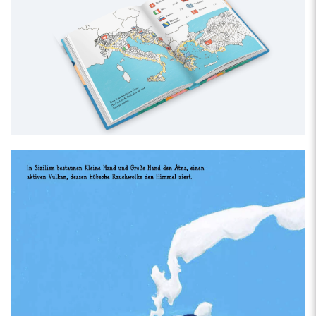
Töpfern und Backen. Er liebt es, zu reisen und neue Horizonte
zu entdecken. Er hat in Zürich, in den USA, in Spanien und in
Belgien gelebt. Mit der Illustratorin dieses Buches, Dora
Formica, verbrachte er ein Jahr auf Weltreise, bevor er mit ihr
ein neues Abenteuer begann und sie Eltern von Celestine und
Ysée wurden. Im Jahr 2022 machte sich die ganze Familie
wieder auf den Weg und fuhr mit dem Van von Lausanne bis in
die Türkei. Während dieser Reise entstand das Projekt
Kleine
Hand und große Hand.
Über die Illustratorin
Dora Formica
wurde 1987 in Lausanne geboren und ist
freischaffende Illustratorin. 2013 veröffentlichte sie ihr erstes
Buch
Curry, Kiwis und Caipirinha, eine illustrierte Reise um die
Welt
(Hélice Hélas), das von der einjährigen Reise mit ihrem
Partner Matthias inspiriert wurde. Seitdem nahm sie
verschiedenen private und öffentliche Aufträge an. Sie spielt
gerne mit verschiedenen Techniken, doch ihre besondere
Vorliebe gilt den Neocolor-Pastellkreiden. Denn diese
ermöglichen es ihr, unterwegs zu zeichnen und Werke mit
lebendigen Farben zu schaffen.