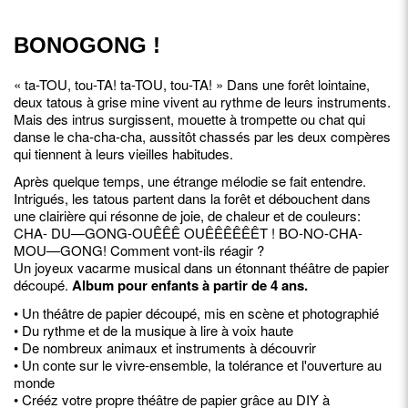
BONOGONG !
« ta-TOU, tou-TA! ta-TOU, tou-TA! » Dans une forêt lointaine,
deux tatous à grise mine vivent au rythme de leurs instruments.
Mais des intrus surgissent, mouette à trompette ou chat qui
danse le cha-cha-cha, aussitôt chassés par les deux compères
qui tiennent à leurs vieilles habitudes.
Après quelque temps, une étrange mélodie se fait entendre.
Intrigués, les tatous partent dans la forêt et débouchent dans
une clairière qui résonne de joie, de chaleur et de couleurs:
CHA- DU—GONG-OUÊÊÊ OUÊÊÊÊÊÊT ! BO-NO-CHA-
MOU—GONG! Comment vont-ils réagir ?
Un joyeux vacarme musical dans un étonnant théâtre de papier
découpé.
Album pour enfants à partir de 4 ans.
• Un théâtre de papier découpé, mis en scène et photographié
• Du rythme et de la musique à lire à voix haute
• De nombreux animaux et instruments à découvrir
• Un conte sur le vivre-ensemble, la tolérance et l'ouverture au
monde
• Crééz votre propre théâtre de papier grâce au DIY à