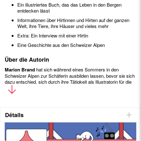
Ein illustriertes Buch, das das Leben in den Bergen
entdecken lässt
Informationen über Hirtinnen und Hirten auf der ganzen
Welt, ihre Tiere, ihre Häuser und vieles mehr
Extra: Ein Interview mit einer Hirtin
Eine Geschichte aus den Schweizer Alpen
Über die Autorin
Marion Brand
hat sich während eines Sommers in den
Schweizer Alpen zur Schäferin ausbilden lassen, bevor sie sich
dazu entschied, sich durch ihre Tätigkeit als Illustratorin für die
Natur einzusetzen. Marion studierte Grafik und Illustration an
der HEAD in Genf und begeistert sich für Kinderliteratur und
Comics. Sie liebt einfache Formen und große Farbflächen und
lässt sich von Handdrucktechniken inspirieren. Sie lebt im
französischen Haut-Jura, nahe der Schweizer Grenze.
Détails