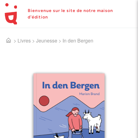
Bienvenue sur le site de notre maison
d'édition
>
Livres
>
Jeunesse
>
In den Bergen