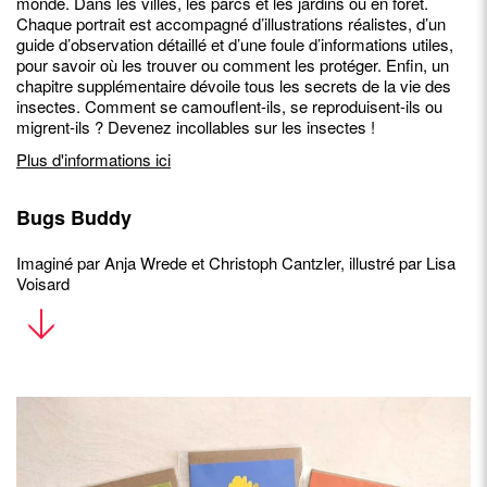
monde. Dans les villes, les parcs et les jardins ou en forêt.
Chaque portrait est accompagné d’illustrations réalistes, d’un
guide d’observation détaillé et d’une foule d’informations utiles,
pour savoir où les trouver ou comment les protéger. Enfin, un
chapitre supplémentaire dévoile tous les secrets de la vie des
insectes. Comment se camouflent-ils, se reproduisent-ils ou
migrent-ils ? Devenez incollables sur les insectes !
Plus d'informations ici
Bugs Buddy
Imaginé par Anja Wrede et Christoph Cantzler, illustré par Lisa
Voisard
Protégez bourdons, papillons et autres petites bêtes du jardin !
Une fois près du but, redoublez de vigilance... Vos adversaires
risquent de chambouler vos plans. Qui sera le héros du monde
des insectes ?
Matériel de jeu
: 36 tuiles insectes, 76 cubes en bois 4 couleurs,
1 sac en tissu, 1 livret de règles.
Plus d'informations ici