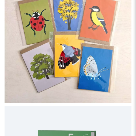
A propos de Lisa Voisard
Lisa Voisard est une graphiste et illustratrice lausannoise. Ses
illustrations sont fraîches, graphiques et colorées. Amoureuse
de la nature, elle aime s’inspirer des animaux et des plantes, qui
sont le sujet de ses autres livres parus chez
Helvetiq,
Ornithorama
,
Arborama
,
Insectorama
et
Miam la
nature
.