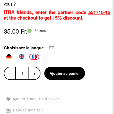
vous ?
ITRA friends, enter the partner code
a51710-15
at the checkout to get 15% discount.
35,00 Fr.
En stock
Choisissez la langue
FR
-
+
Ajouter au panier
Ajouter à ma liste d’envies
Date de livraison