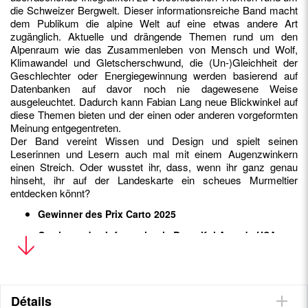
die Schweizer Bergwelt. Dieser informationsreiche Band macht
dem Publikum die alpine Welt auf eine etwas andere Art
zugänglich. Aktuelle und drängende Themen rund um den
Alpenraum wie das Zusammenleben von Mensch und Wolf,
Klimawandel und Gletscherschwund, die (Un-)Gleichheit der
Geschlechter oder Energiegewinnung werden basierend auf
Datenbanken auf davor noch nie dagewesene Weise
ausgeleuchtet. Dadurch kann Fabian Lang neue Blickwinkel auf
diese Themen bieten und der einen oder anderen vorgeformten
Meinung entgegentreten.
Der Band vereint Wissen und Design und spielt seinen
Leserinnen und Lesern auch mal mit einem Augenzwinkern
einen Streich. Oder wusstet ihr, dass, wenn ihr ganz genau
hinseht, ihr auf der Landeskarte ein scheues Murmeltier
entdecken könnt?
Gewinner des Prix Carto 2025
Gewinner des Information is Beautiful Awards USA
2024
Bronze beim European Design Awards Europe 2025
Détails
Über den Autor