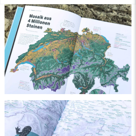
Der Autor und Informationsdesigner
Fabian Lang
konzipiert und
realisiert seit zwei Jahrzehnten Infografiken,
Datenvisualisierungen und Erklärvideos. Dabei ist er im
Journalismus, der Publizistik und der
Wissenschaftskommunikation tätig. Zu seinen Kunden zählen
NGOs wie Public Eye, Verlage wie die NZZ, Hochschulen wie
die Universität Wien und Unternehmen im DACH-Raum –
nebenher hat er in Österreich die investigative Journalismus-
NGO DOSSIER mitbegründet. Aus dem »Kanton Übrig«
stammend, lebte er 10 Jahre in Wien, bevor er endlich in der
Schweiz ankam und seit 2020 Lausanne sein Zuhause nennt.