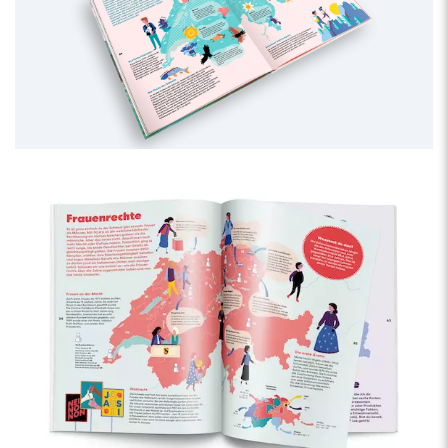
Nicola Carpi
(*1979, Bern) ist ein Schweizer Grafiker und
Illustrator.
Zusammen mit Dina Christ gründete er 2010 das grafische
Atelier CinCin Konzept und Gestaltung.
Sie arbeiten in Zürich und Bern.