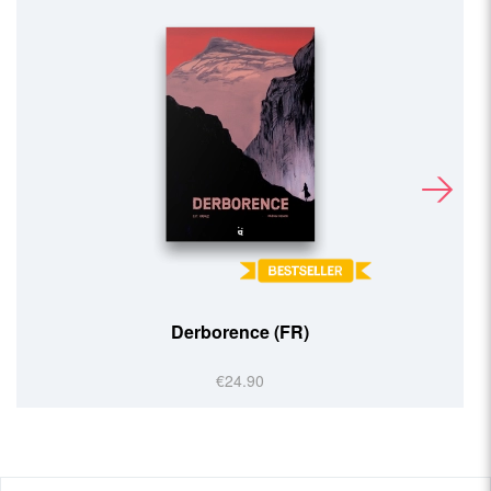
Derborence (FR)
€24.90