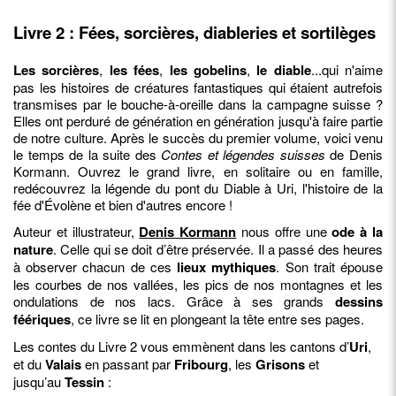
Livre 2 : Fées, sorcières, diableries et sortilèges
Les sorcières
,
les fées
,
les gobelins
,
le diable
...qui n'aime
pas les histoires de créatures fantastiques qui étaient autrefois
transmises par le bouche-à-oreille dans la campagne suisse ?
Elles ont perduré de génération en génération jusqu'à faire partie
de notre culture. Après le succès du premier volume, voici venu
le temps de la suite des
Contes et légendes suisses
de Denis
Kormann. Ouvrez le grand livre, en solitaire ou en famille,
redécouvrez la légende du pont du Diable à Uri, l'histoire de la
fée d'Évolène et bien d'autres encore !
Auteur et illustrateur,
Denis Kormann
nous offre une
ode à la
nature
. Celle qui se doit d’être préservée. Il a passé des heures
à observer chacun de ces
lieux mythiques
. Son trait épouse
les courbes de nos vallées, les pics de nos montagnes et les
ondulations de nos lacs. Grâce à ses grands
dessins
féériques
, ce livre se lit en plongeant la tête entre ses pages.
Les contes du Livre 2 vous emmènent dans les cantons d’
Uri
,
et du
Valais
en passant par
Fribourg
, les
Grisons
et
jusqu’au
Tessin
: