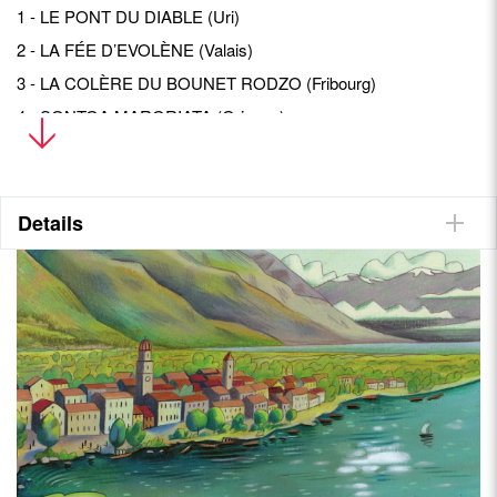
1 - LE PONT DU DIABLE (Uri)
2 - LA FÉE D’EVOLÈNE (Valais)
3 - LA COLÈRE DU BOUNET RODZO (Fribourg)
4 - SONTGA MARGRIATA (Grisons)
5 - FORTUNINO, LE FILS DU PÊCHEUR (Tessin)
6 - LA BOÎTE AUX SIX MERVEILLES (Grisons)
Details
• Vue imprenable sur la Suisse
• Dessins grand format
• Une collection pour les collectionneurs et les amateurs de
bonnes histoires
• Pour petits et grands