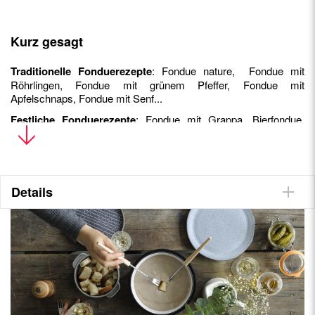
Kurz gesagt
Traditionelle Fonduerezepte
: Fondue nature, Fondue mit
Röhrlingen, Fondue mit grünem Pfeffer, Fondue mit
Apfelschnaps, Fondue mit Senf...
Festliche Fonduerezepte
: Fondue mit Grappa, Bierfondue,
Champagner-Fondue, Fondue mit Abricotine...
Rezepte für Fondues mit Ziegen- und Schafskäse
: Fondue
mit Ziegenkäse, Honig und Walnüssen, Schafskäse-Fondue mit
Curry und Ananas...
Details
Fonduerezepte für Fleischfresser
: Cervelat-Fondue, Fondue
mit Trockenfleisch,
Speckwürfel-Zwiebeln-Fondue...
Exotische Fonduerezepte
: Fondue mit paprika, Fondue mit
Ingwer und Zitrone, Fondue mit pesto...
Gemüse-Fondue Rezepten
: Tomatenfondue, Fondue mit
Marroni, Fondue mit Lauch, Fondue mit Brennnesseln...