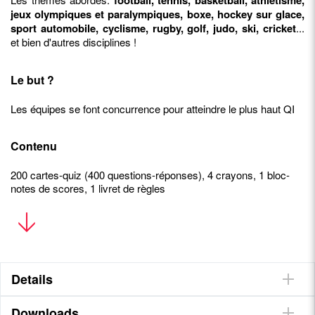
football, tennis, basketball, athlétisme,
jeux olympiques et paralympiques, boxe, hockey sur glace,
sport automobile, cyclisme, rugby, golf, judo, ski, cricket
...
et bien d'autres disciplines !
Le but ?
Les équipes se font concurrence pour atteindre le plus haut QI
Contenu
200 cartes-quiz (400 questions-réponses), 4 crayons, 1 bloc-
notes de scores, 1 livret de règles
Vous allez aimer
• Questions intéressantes et anecdotes étonnantes autour du
sport
Details
• Permet de jouer en équipes
• Décompte les points de manière amusante
• Favorise l'apprentissage
Downloads