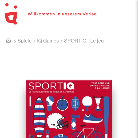
Willkommen in unserem Verlag
>
Spiele
>
IQ Games
>
SPORTIQ - Le jeu