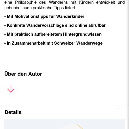
eine Philosophie des Wanderns mit Kindern entwickelt und
nebenbei auch praktische Tipps liefert.
- Mit Motivationstipps für Wanderkinder
- Konkrete Wandervorschläge sind online abrufbar
- Mit praktisch aufbereitetem Hintergrundwissen
- In Zusammenarbeit mit Schweizer Wanderwege
Über den Autor
Rémy Kappeler
ist ehemaliger Primarlehrer und machte
danach eine Ausbildung zum Journalisten in der Ringier
Journalistenschule. Er war zehn Jahre Newsjournalist beim
»Solothurner Tagblatt«, bei der »Berner Zeitung« und bei der
SDA. Seit 2013 ist er als Redaktionsleiter des Magazins
Details
»
WANDERN.CH
« tätig; seit 2017 bloggt er gleichzeitig als
»Wanderpapa«.
Auch auf Französisch erhältlich:
Papa Rando: La marche est