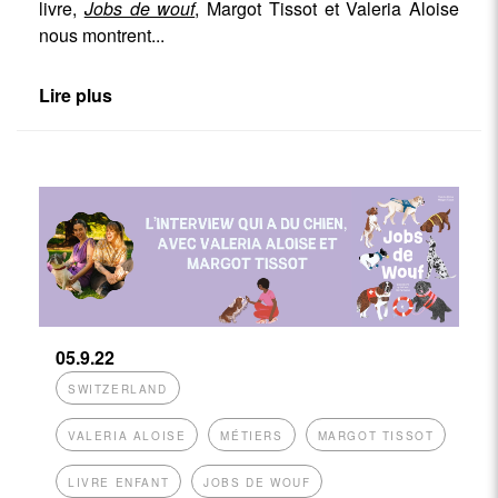
livre,
Jobs de wouf
,
Margot Tissot et Valeria Aloise
nous montrent
...
Lire plus
05.9.22
SWITZERLAND
VALERIA ALOISE
MÉTIERS
MARGOT TISSOT
LIVRE ENFANT
JOBS DE WOUF