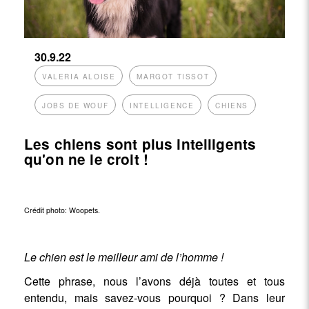
30.9.22
VALERIA ALOISE
MARGOT TISSOT
JOBS DE WOUF
INTELLIGENCE
CHIENS
Les chiens sont plus intelligents
qu'on ne le croit !
Crédit photo:
Woopets
.
Le chien est le meilleur ami de l’homme !
Cette phrase, nous l’avons déjà toutes et tous
entendu, mais savez-vous pourquoi ? Dans leur