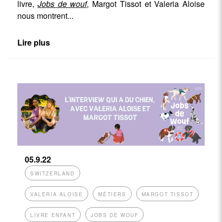
livre,
Jobs de wouf
,
Margot Tissot et Valeria Aloise
nous montrent
...
Lire plus
05.9.22
SWITZERLAND
VALERIA ALOISE
MÉTIERS
MARGOT TISSOT
LIVRE ENFANT
JOBS DE WOUF