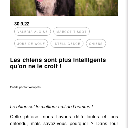
30.9.22
VALERIA ALOISE
MARGOT TISSOT
JOBS DE WOUF
INTELLIGENCE
CHIENS
Les chiens sont plus intelligents
qu'on ne le croit !
Crédit photo:
Woopets
.
Le chien est le meilleur ami de l’homme !
Cette phrase, nous l’avons déjà toutes et tous
entendu, mais savez-vous pourquoi ? Dans leur