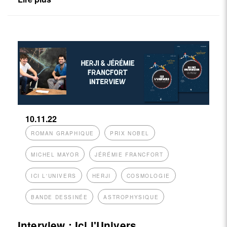
10.11.22
ROMAN GRAPHIQUE
PRIX NOBEL
MICHEL MAYOR
JÉRÉMIE FRANCFORT
ICI L'UNIVERS
HERJI
COSMOLOGIE
BANDE DESSINÉE
ASTROPHYSIQUE
Interview : Ici l'Univers