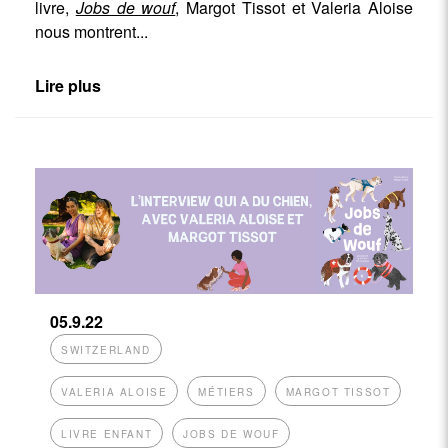
livre,
Jobs de wouf
,
Margot Tissot et Valeria Aloise
nous montrent
...
Lire plus
05.9.22
SWITZERLAND
VALERIA ALOISE
MÉTIERS
MARGOT TISSOT
LIVRE ENFANT
JOBS DE WOUF