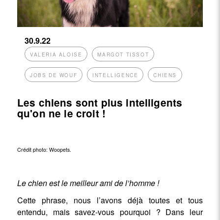
30.9.22
VALERIA ALOISE
MARGOT TISSOT
JOBS DE WOUF
INTELLIGENCE
CHIENS
Les chiens sont plus intelligents
qu'on ne le croit !
Crédit photo:
Woopets
.
Le chien est le meilleur ami de l’homme !
Cette phrase, nous l’avons déjà toutes et tous
entendu, mais savez-vous pourquoi ? Dans leur