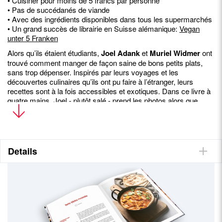
• Cuisiner pour moins de 5 francs par personne
• Pas de succédanés de viande
• Avec des ingrédients disponibles dans tous les supermarchés
• Un grand succès de librairie en Suisse alémanique:
Vegan
unter 5 Franken
Alors qu’ils étaient étudiants,
Joel Adank
et
Muriel Widmer
ont
trouvé comment manger de façon saine de bons petits plats,
sans trop dépenser. Inspirés par leurs voyages et les
découvertes culinaires qu’ils ont pu faire à l’étranger, leurs
recettes sont à la fois accessibles et exotiques. Dans ce livre à
quatre mains, Joel - plutôt salé - prend les photos alors que
Muriel - plutôt sucré - écrit les recettes. Ils vivent à Zurich, en
Suisse.
Quelques unes des recettes
Details
Aubergines au tahini, Falafels au four, Dahl aux pois cassés,
Pain aux noix, Lasagnes de courgettes, Quinoa aux légumes
d'automne, Pide aux épinards, Chili sin carne, Risotto à la
betterave rouge, Smeurebreud danois, Tajine aux abricots,
Polenta aux champignons à la sauce rôtie, Tresse briochée
suisse, Nice cream à la banane, Granola, « Panna Cotta » à la