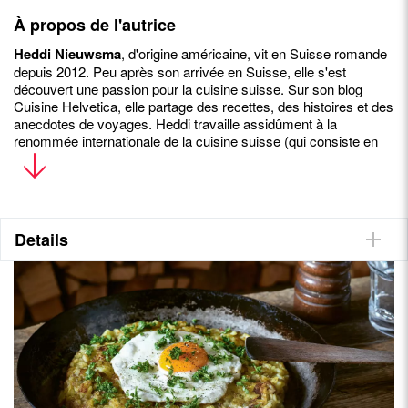
À propos de l'autrice
Heddi Nieuwsma
, d'origine américaine, vit en Suisse romande
depuis 2012. Peu après son arrivée en Suisse, elle s'est
découvert une passion pour la cuisine suisse. Sur son blog
Cuisine Helvetica, elle partage des recettes, des histoires et des
anecdotes de voyages. Heddi travaille assidûment à la
renommée internationale de la cuisine suisse (qui consiste en
davantage que ces chocolats et fromages !). Elle a publié
Pains
maison
(2020) et
Douceurs suisses
(2022) chez Helvetiq.
Douceurs suisses
a remporté la médaille d'or du Swiss
Gourmet Books Awards en 2023.
À propos du photographe
Details
Artiste spécialisé à sa sortie des Gobelins en architecture et
décoration et ayant une forte attirance personnelle pour le
portrait, le parcours de
Dorian Rollin
l'a mené depuis quelques
années à la photographie culinaire. Il a notamment signé le beau
livre
Meilleurs ouvriers de France
en 2017. Il a réalisé les photos
des ouvrages
Haute Fondue
,
Haute
Raclette
,
Pains Maison
,
Simplement Suisse
et
Douceurs Suisses
pour le compte
d’Helvetiq. Ses photographies apparaissent dans de nombreux
magazines tels que
Télérama
,
Les Échos
,
La Croix
ou L
e