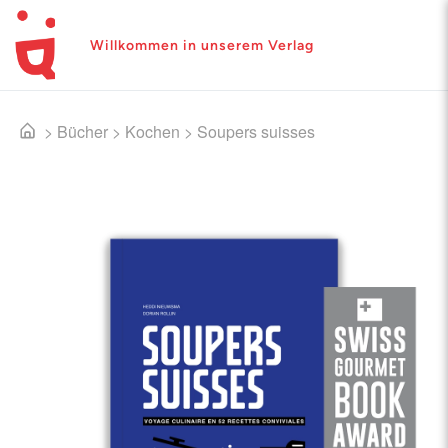
Willkommen in unserem Verlag
>
Bücher
>
Kochen
>
Soupers suisses