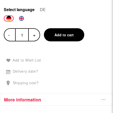
Select language
DE
-
+
Add to cart
Add to Wish List
Delivery date?
Shipping cost?
More information