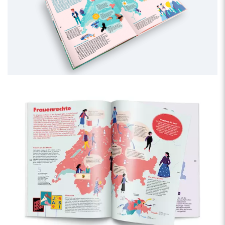
Nicola Carpi
(*1979, Bern) ist ein Schweizer Grafiker und
Illustrator.
Zusammen mit Dina Christ gründete er 2010 das grafische
Atelier CinCin Konzept und Gestaltung.
Sie arbeiten in Zürich und Bern.