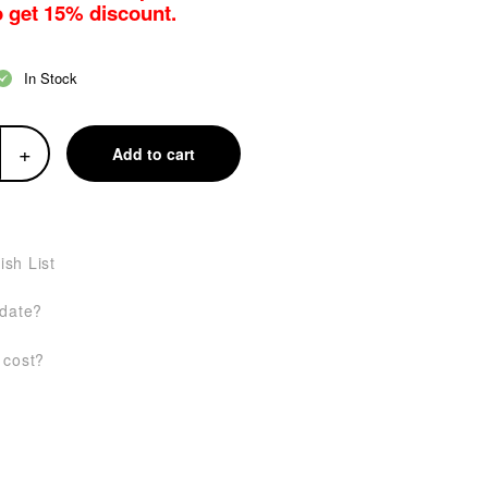
o get 15% discount.
In Stock
+
Add to cart
ish List
 date?
 cost?