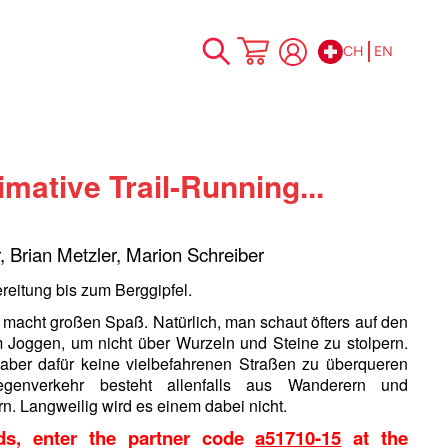
CH
EN
Skip
My Cart
to
Content
imative Trail-Running...
 Brian Metzler, Marion Schreiber
reitung bis zum Berggipfel.
 macht großen Spaß. Natürlich, man schaut öfters auf den
 Joggen, um nicht über Wurzeln und Steine zu stolpern.
aber dafür keine vielbefahrenen Straßen zu überqueren
enverkehr besteht allenfalls aus Wanderern und
n. Langweilig wird es einem dabei nicht.
nds, enter the partner code
a51710-15
at the