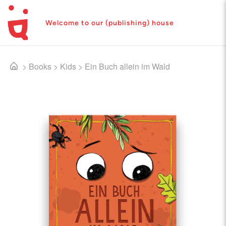
Welcome to our (publishing) house
>
Books
>
Kids
>
Ein Buch allein im Wald