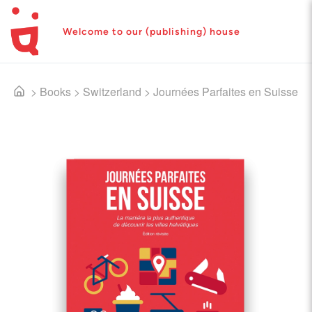
Welcome to our (publishing) house
>
Books
>
Switzerland
>
Journées Parfaites en Suisse