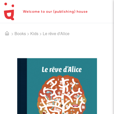
Welcome to our (publishing) house
>
Books
>
Kids
>
Le rêve d'Alice