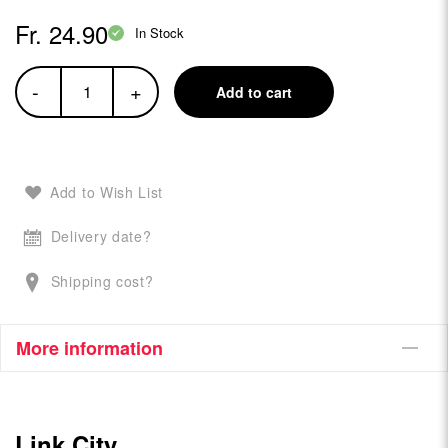
Fr. 24.90
In Stock
-
+
Add to cart
Add to Wish List
Delivery date?
Shipping cost?
More information
Link City