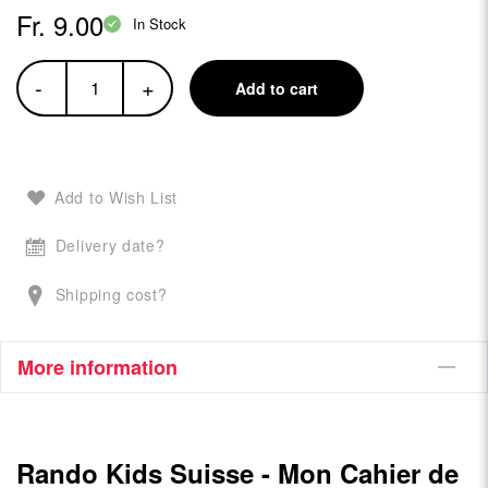
Fr. 9.00
In Stock
-
+
Add to cart
Add to Wish List
Delivery date?
Shipping cost?
More information
Rando Kids Suisse - Mon Cahier de