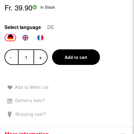
Fr. 39.90
In Stock
Select language
DE
-
+
Add to cart
Add to Wish List
Delivery date?
Shipping cost?
More information