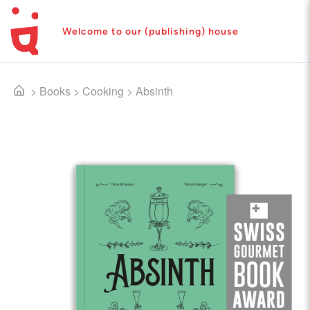
Welcome to our (publishing) house
>
Books
>
Cooking
>
Absinth