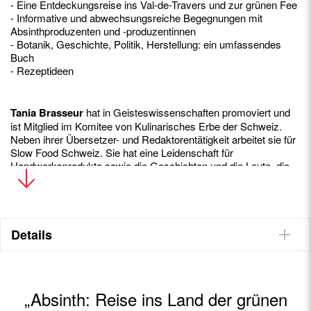
- Eine Entdeckungsreise ins Val-de-Travers und zur grünen Fee
- Informative und abwechsungsreiche Begegnungen mit
Absinthproduzenten und -produzentinnen
- Botanik, Geschichte, Politik, Herstellung: ein umfassendes
Buch
- Rezeptideen
Tania Brasseur
hat in Geisteswissenschaften promoviert und
ist Mitglied im Komitee von Kulinarisches Erbe der Schweiz.
Neben ihrer Übersetzer- und Redaktorentätigkeit arbeitet sie für
Slow Food Schweiz. Sie hat eine Leidenschaft für
Handwerksprodukte sowie die Geschichten und die Leute, die
dahinterstehen. Bei Helvetiq hat sie bereits
E Guete, Schweiz
veröffentlicht.
Tamara Berger
stammt aus dem Val-de-Travers. Bevor sie ihre
Leidenschaft für die Fotografie entdeckte, hat sie Berglaufen als
Details
Spitzensport ausgeübt. Sie ist spezialisiert auf Bilder für
Reportagen und aus dem alltäglichen Leben und setzt dabei auf
natürliches Licht. Einer der schönsten Aspekte ihres Handwerks
ist für sie die Begegnung mit Menschen.
„Absinth: Reise ins Land der grünen