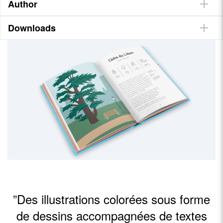
Author
• Le livre idéal pour apprendre aux enfants à observer et
explorer leur environnement
• Des ressources supplémentaires à télécharger
Downloads
”Des illustrations colorées sous forme
de dessins accompagnées de textes