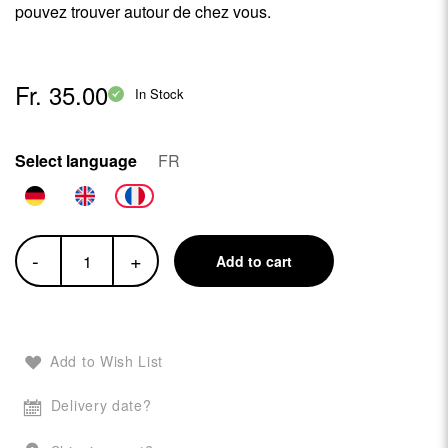
pouvez trouver autour de chez vous.
Fr. 35.00
In Stock
Select language
FR
-
+
Add to cart
Add to Wish List
Delivery date?