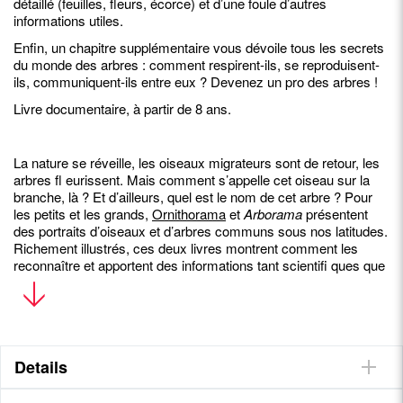
détaillé (feuilles, fleurs, écorce) et d’une foule d’autres
informations utiles.
Enfin, un chapitre supplémentaire vous dévoile tous les secrets
du monde des arbres : comment respirent-ils, se reproduisent-
ils, communiquent-ils entre eux ? Devenez un pro des arbres !
Livre documentaire, à partir de 8 ans.
La nature se réveille, les oiseaux migrateurs sont de retour, les
arbres fl eurissent. Mais comment s’appelle cet oiseau sur la
branche, là ? Et d’ailleurs, quel est le nom de cet arbre ? Pour
les petits et les grands,
Ornithorama
et
Arborama
présentent
des portraits d’oiseaux et d’arbres communs sous nos latitudes.
Richement illustrés, ces deux livres montrent comment les
reconnaître et apportent des informations tant scientifi ques que
culturelles.
• Des informations claires et précises pour savoir
reconnaître les arbres
Details
• Après les oiseaux, le nouveau guide pour découvrir la
nature proche de vous