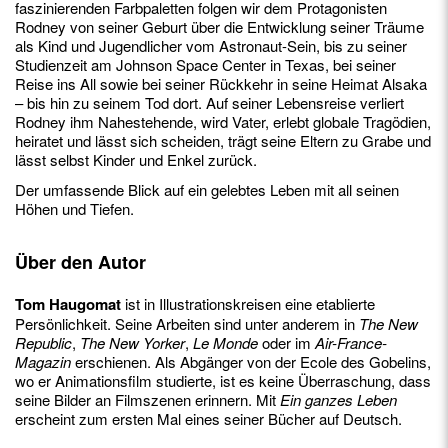
faszinierenden Farbpaletten folgen wir dem Protagonisten
Rodney von seiner Geburt über die Entwicklung seiner Träume
als Kind und Jugendlicher vom Astronaut-Sein, bis zu seiner
Studienzeit am Johnson Space Center in Texas, bei seiner
Reise ins All sowie bei seiner Rückkehr in seine Heimat Alsaka
– bis hin zu seinem Tod dort. Auf seiner Lebensreise verliert
Rodney ihm Nahestehende, wird Vater, erlebt globale Tragödien,
heiratet und lässt sich scheiden, trägt seine Eltern zu Grabe und
lässt selbst Kinder und Enkel zurück.
Der umfassende Blick auf ein gelebtes Leben mit all seinen
Höhen und Tiefen.
Über den Autor
Tom Haugomat
ist in Illustrationskreisen eine etablierte
Persönlichkeit. Seine Arbeiten sind unter anderem in
The New
Republic
,
The New Yorker
,
Le Monde
oder im
Air-France-
Magazin
erschienen. Als Abgänger von der Ecole des Gobelins,
wo er Animationsfilm studierte, ist es keine Überraschung, dass
seine Bilder an Filmszenen erinnern. Mit
Ein ganzes Leben
erscheint zum ersten Mal eines seiner Bücher auf Deutsch.