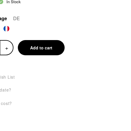
In Stock
uage
DE
+
Add to cart
ish List
 date?
 cost?