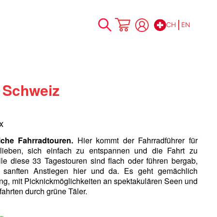
CH
EN
Skip
My Cart
to
Content
 Schweiz
x
iche Fahrradtouren.
Hier kommt der Fahrradführer für
 lieben, sich einfach zu entspannen und die Fahrt zu
lle diese 33 Tagestouren sind flach oder führen bergab,
r sanften Anstiegen hier und da. Es geht gemächlich
ng, mit Picknickmöglichkeiten an spektakulären Seen und
ahrten durch grüne Täler.