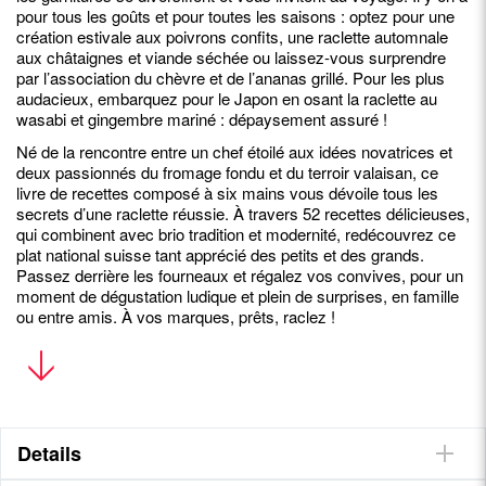
pour tous les goûts et pour toutes les saisons : optez pour une
création estivale aux poivrons confits, une raclette automnale
aux châtaignes et viande séchée ou laissez-vous surprendre
par l’association du chèvre et de l’ananas grillé. Pour les plus
audacieux, embarquez pour le Japon en osant la raclette au
wasabi et gingembre mariné : dépaysement assuré !
Né de la rencontre entre un chef étoilé aux idées novatrices et
deux passionnés du fromage fondu et du terroir valaisan, ce
livre de recettes composé à six mains vous dévoile tous les
secrets d’une raclette réussie. À travers 52 recettes délicieuses,
qui combinent avec brio tradition et modernité, redécouvrez ce
plat national suisse tant apprécié des petits et des grands.
Passez derrière les fourneaux et régalez vos convives, pour un
moment de dégustation ludique et plein de surprises, en famille
ou entre amis. À vos marques, prêts, raclez !
- Une foule d’idées gourmandes, pour s’amuser et se
régaler tout au long de l’année
- 52 recettes créatives et faciles à réaliser
Details
- Avec les conseils avisés d’un chef étoilé, pour une raclette
digne des plus grandes tables