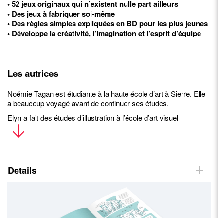
• 52 jeux originaux qui n’existent nulle part ailleurs
• Des jeux à fabriquer soi-même
• Des règles simples expliquées en BD pour les plus jeunes
• Développe la créativité, l’imagination et l’esprit d’équipe
Les autrices
Noémie Tagan est étudiante à la haute école d’art à Sierre. Elle
a beaucoup voyagé avant de continuer ses études.
Elyn a fait des études d’illustration à l’école d’art visuel
Ceruleum à Lausanne. Elle travaille maintenant en tant que
dessinatrice de presse et graphiste
pour différentes entreprises. Enfants, les deux auteures étaient
voisines et ne cessaient d’inventer mille et un jeux pour ne
jamais s’ennuyer : c’est le point de départ du Petit livre des jeux
Details
farfelus.