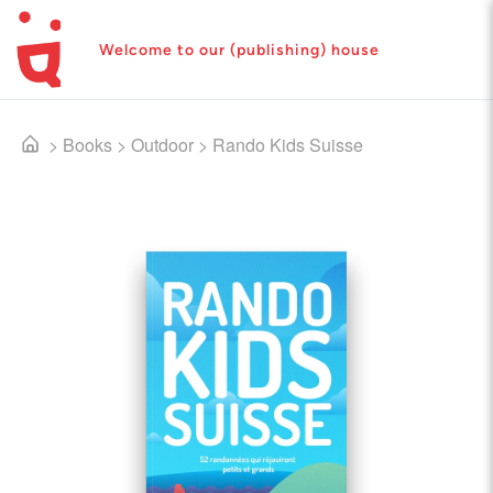
Welcome to our (publishing) house
>
Books
>
Outdoor
>
Rando Kids Suisse