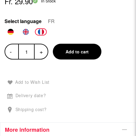
Fr. 29.90
In Stock
Select language
FR
-
+
Add to cart
Add to Wish List
Delivery date?
Shipping cost?
More information