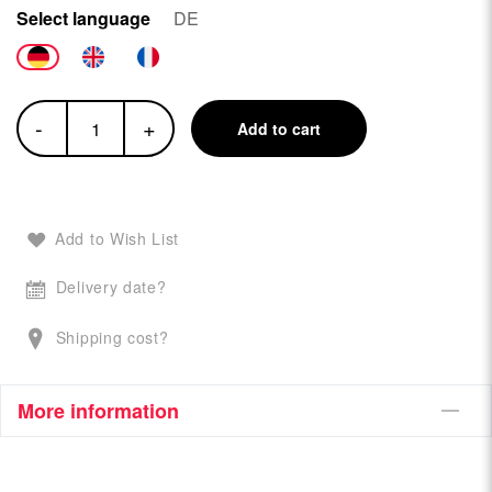
Select language
DE
-
+
Add to cart
Add to Wish List
Delivery date?
Shipping cost?
More information