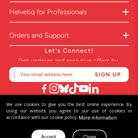
Helvetiq for Professionals
Orders and Support
Let's Connect!
Get updates and exclusive offers by
subscribing to our newsletter.
We use cookies to give you the best online experience. By
© 2026 Helvetiq SA. All rights reserved.
using our website you agree to our use of cookies in
More information
accordance with our cookie policy.
Skip
Accept
Close