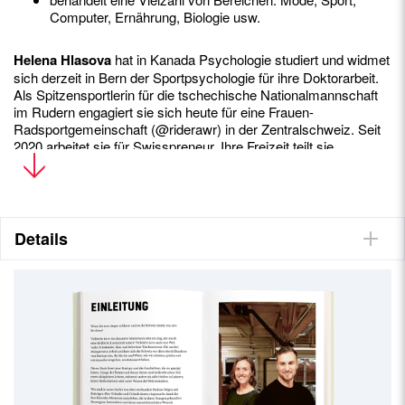
Computer, Ernährung, Biologie usw.
Helena Hlasova
hat in Kanada Psychologie studiert und widmet
sich derzeit in Bern der Sportpsychologie für ihre Doktorarbeit.
Als Spitzensportlerin für die tschechische Nationalmannschaft
im Rudern engagiert sie sich heute für eine Frauen-
Radsportgemeinschaft (@riderawr) in der Zentralschweiz. Seit
2020 arbeitet sie für Swisspreneur. Ihre Freizeit teilt sie
zwischen Schnulzromanen und Skitouren oder Radfahren.
Silvan Krähenbühl
hat in St. Gallen und Rotterdam
Betriebswirtschaftslehre studiert. Mit seiner Leidenschaft für die
Welt des Unternehmertums hat er bereits zwei Unternehmen
Details
gegründet, Gymhopper und piplanning.io. Nun leitet er
Swisspreneur, eine Non-Profit-Organisation, die sich auf die
Entwicklung von Startups in der Schweiz konzentriert. Wenn er
nicht mit seinen Kollegen von Swisspreneur zusammen ist, geht
er gerne Eishockey spielen oder spielt Catan, Monopoly oder
Schach.