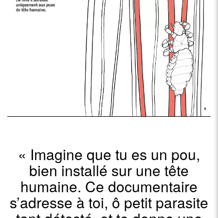
observe dans le monde. Sa spécialité sont les livres de non-
fiction, dans lesquels elle aime explorer toutes sortes de sujets
originaux. Son livre Fluidothèque (Litera Libros, 2021) a reçu une
mention spéciale aux Bologna Ragazzi Awards 2002, dans la
catégorie Opera Prima. Le travail de Berta a entre autres été
séléctionné à la Foire du livre de jeunesse de Bologne, au World
Illustration Awards ou au Festival de lecture pour enfants de
Sharjah.
« Imagine que tu es un pou,
bien installé sur une tête
humaine. Ce documentaire
s’adresse à toi, ô petit parasite