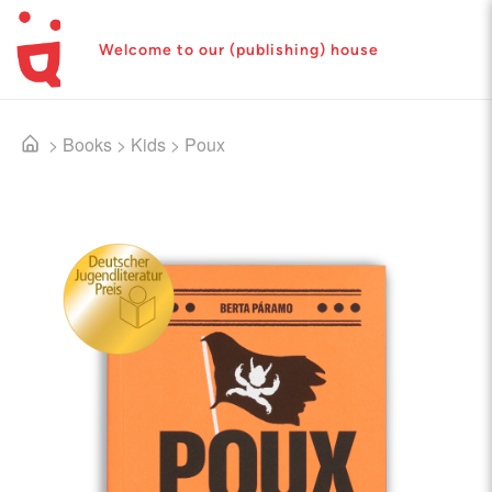
Welcome to our (publishing) house
>
Books
>
Kids
>
Poux