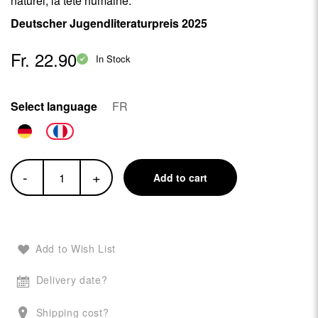
naturel, la tête humaine.
Deutscher Jugendliteraturpreis 2025
Fr. 22.90
In Stock
Select language
FR
-
+
Add to cart
Add to Wish List
Delivery date?
Shipping cost?