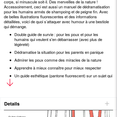
corps, si minuscule soit-il. Des merveilles de la nature !
Accessoirement, ceci est aussi un manuel de dédramatisation
pour les humains armés de shampoing et de peigne fin. Avec
de belles illustrations fluorescentes et des informations
détaillées, voici de quoi s’attaquer avec humour à une bestiole
qui démange.
Double guide de survie : pour les poux et pour les
humains qui veulent s'en débarrasser (avec plus de
légèreté)
Dédramatise la situation pour les parents en panique
Admirer les poux comme des miracles de la nature
Apprendre à mieux connaître pour mieux respecter
Un guide esthétique (pantone fluorescent) sur un sujet qui
démange
À propos de l'autrice
est une illustratrice espagnole qui réside à
BERTA PÁRAMO
Details
Madrid. Après une formation dans l'architecture, elle obtient un
Master spécialisé dans l’album jeunesse et se tourne vers
l’illustration. Dessiner l'aide à réfléchir et à exprimer ce qu'elle