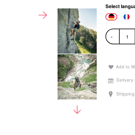
Select lang
-
Add to W
Delivery
Shipping