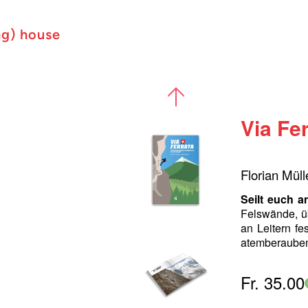
ng) house
Via Fe
Florian Müll
Seilt euch a
Felswände, ü
an Leitern f
atemberauben
Fr. 35.00