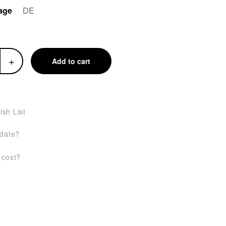
uage
DE
+
Add to cart
ish List
 date?
 cost?