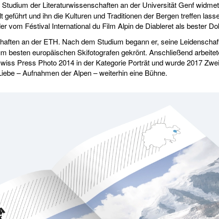
Studium der Literaturwissenschaften an der Universität Genf widmete
eführt und ihn die Kulturen und Traditionen der Bergen treffen lasse
der vom Féstival International du Film Alpin de Diableret als bester
aften an der ETH. Nach dem Studium begann er, seine Leidenschaft f
 besten europäischen Skifotografen gekrönt. Anschließend arbeitete 
Swiss Press Photo 2014 in der Kategorie Porträt und wurde 2017 Zweit
 Liebe – Aufnahmen der Alpen – weiterhin eine Bühne.