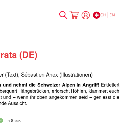
CH
EN
Skip
My Cart
to
Content
rrata (DE)
er (Text), Sébastien Anex (Illustrationen)
n und nehmt die Schweizer Alpen in Angriff!
Erklettert
berquert Hängebrücken, erforscht Höhlen, klammert euch
est und – wenn ihr oben angekommen seid – geniesst die
de Aussicht.
In Stock